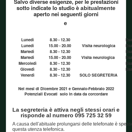
Salvo diverse esigenze, per le prestazioni
sotto indicate lo studio è
abitualmente
aperto nei seguenti giorni
e
Lunedì
8.30 - 12.30
Es
Lunedì
15.00 - 20.00
Visita neurologica
Es
Martedì
8.30 - 12.30
Es
Martedì
15.00 - 20.00
Visita neurologica
Es
Mercoledì
8.30 - 12.30
Es
Giovedì
8.30 - 12.30
Es
Venerdì
8.30 - 12.30
SOLO SEGRETERIA
Nei mesi di Dicembre 2021 e Gennaio-Febbraio 2022
Potenziali Evocati solo in data da corcordare
La segreteria è attiva negli stessi orari e
risponde al numero 095 725 32 59
A causa dell'abituale prolungarsi delle telefonate è spesso 
questa utenza telefonica.